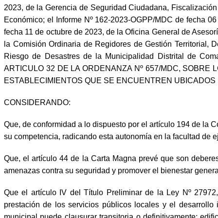
2023, de la Gerencia de Seguridad Ciudadana, Fiscalización
Económico; el Informe Nº 162-2023-OGPP/MDC de fecha 06 de
fecha 11 de octubre de 2023, de la Oficina General de Ase
la Comisión Ordinaria de Regidores de Gestión Territorial, 
Riesgo de Desastres de la Municipalidad Distrital d
ARTICULO 32 DE LA ORDENANZA Nº 657/MDC, SOBRE
ESTABLECIMIENTOS QUE SE ENCUENTREN UBICADOS EN 
CONSIDERANDO:
Que, de conformidad a lo dispuesto por el artículo 194 de la C
su competencia, radicando esta autonomía en la facultad de eje
Que, el artículo 44 de la Carta Magna prevé que son deberes 
amenazas contra su seguridad y promover el bienestar general q
Que el artículo IV del Título Preliminar de la Ley Nº 2797
prestación de los servicios públicos locales y el desarroll
municipal puede clausurar transitoria o definitivamente; edif