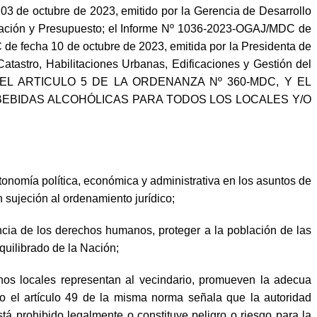
3 de octubre de 2023, emitido por la Gerencia de Desarrollo
icación y Presupuesto; el Informe Nº 1036-2023-OGAJ/MDC de
 fecha 10 de octubre de 2023, emitida por la Presidenta de
atastro, Habilitaciones Urbanas, Edificaciones y Gestión del
IFICA EL ARTICULO 5 DE LA ORDENANZA Nº 360-MDC, Y EL
BEBIDAS ALCOHÓLICAS PARA TODOS LOS LOCALES Y/O
utonomía política, económica y administrativa en los asuntos de
 sujeción al ordenamiento jurídico;
encia de los derechos humanos, proteger a la población de las
quilibrado de la Nación;
rnos locales representan al vecindario, promueven la adecua
smo el artículo 49 de la misma norma señala que la autoridad
stá prohibido legalmente o constituye peligro o riesgo para la