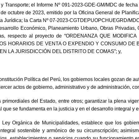
 y Transporte; el Informe Nº 091-2023-GDE-GM/MDC de fecha 0
 octubre de 2023, emitido por la Oficina General de Planif
soría Jurídica; la Carta Nº 07-2023-CGTDEPUOPCHUEGRD/MDC de
Desarrollo Económico, Planeamiento Urbano, Obras Privadas, C
e Comas, respecto al proyecto de “ORDENANZA QUE MOD
 LOS HORARIOS DE VENTA O EXPENDIO Y CONSUMO DE 
LA JURISDICCIÓN DEL DISTRITO DE COMAS”; y,
onstitución Política del Perú, los gobiernos locales gozan de a
rcer actos de gobierno, administrativo y de administración, con
primordiales del Estado, entre otros; garantizar la plena vig
ue se fundamenta en la justicia y en el desarrollo integral y e
2, Ley Orgánica de Municipalidades, establece que los gobie
o integral sostenible y armónico de su circunscripción; asimi
icios, establecimientos o servicios cuando su funcionamiento e