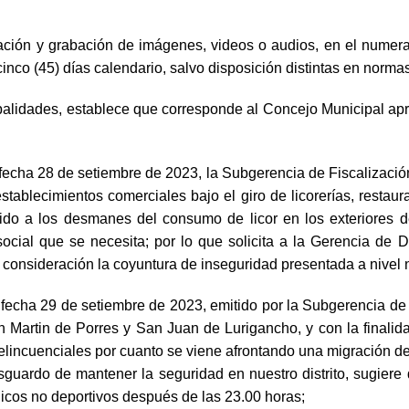
tación y grabación de imágenes, videos o audios, en el numeral
nco (45) días calendario, salvo disposición distintas en normas
palidades, establece que corresponde al Concejo Municipal apro
ha 28 de setiembre de 2023, la Subgerencia de Fiscalización,
tablecimientos comerciales bajo el giro de licorerías, restaura
ido a los desmanes del consumo de licor en los exteriores d
 social que se necesita; por lo que solicita a la Gerencia d
 consideración la coyuntura de inseguridad presentada a nivel 
cha 29 de setiembre de 2023, emitido por la Subgerencia de 
an Martin de Porres y San Juan de Lurigancho, y con la finali
 delincuenciales por cuanto se viene afrontando una migración de 
resguardo de mantener la seguridad en nuestro distrito, sugie
icos no deportivos después de las 23.00 horas;