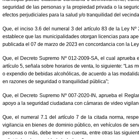
seguridad de las personas y la propiedad privada o la segurid
efectos perjudiciales para la salud y/o tranquilidad del vecinda
Que, el inciso 3.6 del numeral 3 del artículo 83 de la Ley Nº
establece que las municipalidades otorgan licencias para aper
publicada el 07 de marzo de 2023 en concordancia con la Le
Que, el Decreto Supremo Nº 012-2009-SA, el cual aprueba el
artículo 5, señala sobre horarios de venta, lo siguiente: “L
o expendio de bebidas alcohólicas, de acuerdo a las modalida
en razones de seguridad o tranquilidad pública”;
Que, el Decreto Supremo Nº 007-2020-IN, aprueba el Reglame
apoyo a la seguridad ciudadana con cámaras de video vigilanci
Que, el numeral 7.1 del artículo 7 de la citada norma, resp
vigilancia en bienes de dominio público, en vehículos de serv
personas o más, debe tener en cuenta, entre otras las siguien