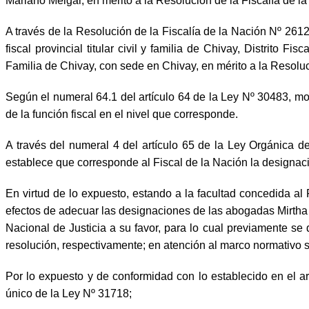
Mariano Melgar, en mérito a la Resolución de la Fiscalía de
A través de la Resolución de la Fiscalía de la Nación Nº 26
fiscal provincial titular civil y familia de Chivay, Distrito 
Familia de Chivay, con sede en Chivay, en mérito a la Resolu
Según el numeral 64.1 del artículo 64 de la Ley Nº 30483, mo
de la función fiscal en el nivel que corresponde.
A través del numeral 4 del artículo 65 de la Ley Orgánica de
establece que corresponde al Fiscal de la Nación la designación
En virtud de lo expuesto, estando a la facultad concedida al Fi
efectos de adecuar las designaciones de las abogadas Mirth
Nacional de Justicia a su favor, para lo cual previamente se
resolución, respectivamente; en atención al marco normativ
Por lo expuesto y de conformidad con lo establecido en el ar
único de la Ley Nº 31718;