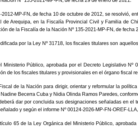
 la Nación Nº 135-2021-MP-FN, de fecha 29 de enero de 2021.
12-2012-MP-FN, de fecha 10 de octubre de 2012, se resolvió, en
Fiscal de Arequipa, en la Fiscalía Provincial Civil y Familia de
ción de la Fiscalía de la Nación Nº 135-2021-MP-FN, de fecha 
dificada por la Ley Nº 31718, los fiscales titulares son aquell
l Ministerio Público, aprobada por el Decreto Legislativo Nº 
 de los fiscales titulares y provisionales en el órgano fiscal re
scal de la Nación para dirigir, orientar y reformular la política
a Nadine Becerra Cuba y Nidia Olinda Ramos Paredes, conforme 
 deberá dar por concluida sus designaciones señaladas en el ter
o señalado y según el informe Nº 00124-2026-MP-FN-OREF-LLA, 
tículo 65 de la Ley Orgánica del Ministerio Público, aprobada p