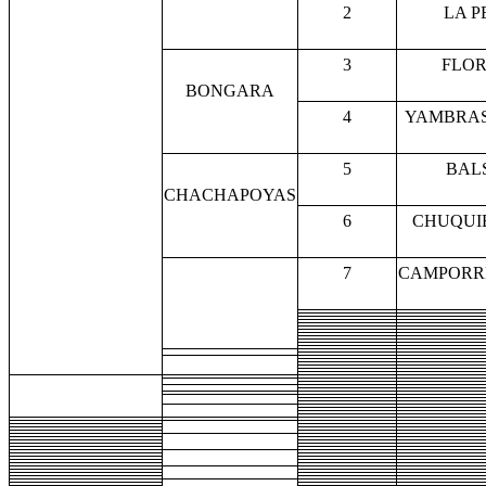
2
LA P
3
FLOR
BONGARA
4
YAMBRA
5
BAL
CHACHAPOYAS
6
CHUQUI
7
CAMPORR