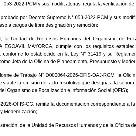
053-2022-PCM y sus modificatorias, regula la verificación de 
o aprobado por Decreto Supremo N° 053-2022-PCM y sus modif
ceso a cargos de libre designación y remoción;
 la Unidad de Recursos Humanos del Organismo de Focali
 EGOAVIL MAYORCA, cumple con los requisitos establecido
lica, conforme lo establecido en la Ley N° 31419 y su Regla
 como Jefa de la Oficina de Planeamiento, Presupuesto y Modern
rme de Trabajo N° D000064-2026-OFIS-OAJ-RGM, la Oficina de
e viable la emisión del acto resolutivo que designa a la s
del Organismo de Focalización e Información Social (OFIS);
26-OFIS-GG, remite la documentación correspondiente a la Pre
 y Modernización;
istración, de la Unidad de Recursos Humanos y de la Oficina de