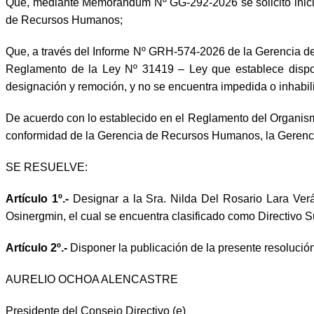
Que, mediante Memorándum Nº GG-292-2026 se solicitó iniciar
de Recursos Humanos;
Que, a través del Informe Nº GRH-574-2026 de la Gerencia de
Reglamento de la Ley Nº 31419 – Ley que establece disposic
designación y remoción, y no se encuentra impedida o inhabilit
De acuerdo con lo establecido en el Reglamento del Organis
conformidad de la Gerencia de Recursos Humanos, la Gerencia
SE RESUELVE:
Artículo 1º.-
Designar a la Sra. Nilda Del Rosario Lara Ve
Osinergmin, el cual se encuentra clasificado como Directivo 
Artículo 2º.-
Disponer la publicación de la presente resolució
AURELIO OCHOA ALENCASTRE
Presidente del Consejo Directivo (e)