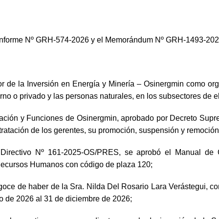
 Informe Nº GRH-574-2026 y el Memorándum Nº GRH-1493-2026
de la Inversión en Energía y Minería – Osinergmin como organ
rno o privado y las personas naturales, en los subsectores de el
zación y Funciones de Osinergmin, aprobado por Decreto Supr
tratación de los gerentes, su promoción, suspensión y remoción
Directivo Nº 161-2025-OS/PRES, se aprobó el Manual de Cl
e Recursos Humanos con código de plaza 120;
 goce de haber de la Sra. Nilda Del Rosario Lara Verástegui, co
o de 2026 al 31 de diciembre de 2026;