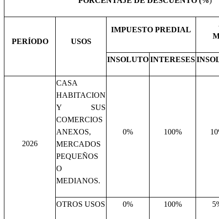
PORCENTAJE DE DESCUENTO (%
)
IMPUESTO PREDIAL
M
PERÍODO
USOS
INSOLUTO
INTERESES
INSO
CASA
HABITACION
Y SUS
COMERCIOS
ANEXOS,
0%
100%
1
2026
MERCADOS
PEQUEÑOS
O
MEDIANOS.
OTROS USOS
0%
100%
5