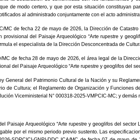
ique de modo certero, y que por esta situación constituyan par
tificados al administrado conjuntamente con el acto administrat
 de fecha 22 de mayo de 2026, la Dirección de Catastro y 
provisional del Paisaje Arqueológico “Arte rupestre y geoglif
a el especialista de la Dirección Desconcentrada de Cultura
 de fecha 28 de mayo de 2026, el área legal de la Direcció
ional del Paisaje Arqueológico “Arte rupestre y geoglifos del se
Ley General del Patrimonio Cultural de la Nación y su Reglam
erio de Cultura; el Reglamento de Organización y Funciones d
ución Viceministerial N° 000318-2025-VMPCIC-MC; y demás no
Paisaje Arqueológico “Arte rupestre y geoglifos del sector La 
gable por el mismo periodo previo sustento. Las especificacio
4- 2026-SDPCICI-GNPI-DDC ICA/MC de fecha 07 de mayo de