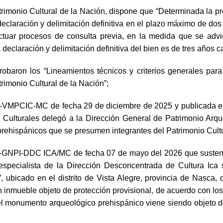
trimonio Cultural de la Nación, dispone que “Determinada la pr
u declaración y delimitación definitiva en el plazo máximo de 
tuar procesos de consulta previa, en la medida que se advie
declaración y delimitación definitiva del bien es de tres años c
aron los “Lineamientos técnicos y criterios generales para l
imonio Cultural de la Nación”;
-VMPCIC-MC de fecha 29 de diciembre de 2025 y publicada en el
 Culturales delegó a la Dirección General de Patrimonio Arqueo
prehispánicos que se presumen integrantes del Patrimonio Cultu
GNPI-DDC ICA/MC de fecha 07 de mayo del 2026 que sustenta 
especialista de la Dirección Desconcentrada de Cultura Ica 
”, ubicado en el distrito de Vista Alegre, provincia de Nasca
en inmueble objeto de protección provisional, de acuerdo con los
 monumento arqueológico prehispánico viene siendo objeto de 