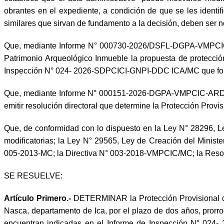
obrantes en el expediente, a condición de que se les identif
similares que sirvan de fundamento a la decisión, deben ser no
Que, mediante Informe N° 000730-2026/DSFL-DGPA-VMPCIC/MC
Patrimonio Arqueológico Inmueble la propuesta de protección 
Inspección N° 024- 2026-SDPCICI-GNPI-DDC ICA/MC que formul
Que, mediante Informe N° 000151-2026-DGPA-VMPCIC-ARD/MC
emitir resolución directoral que determine la Protección Provis
Que, de conformidad con lo dispuesto en la Ley N° 28296, 
modificatorias; la Ley N° 29565, Ley de Creación del Minist
005-2013-MC; la Directiva N° 003-2018-VMPCIC/MC; la Resol
SE RESUELVE:
Artículo Primero.-
DETERMINAR la Protección Provisional del 
Nasca, departamento de Ica, por el plazo de dos años, prorro
encuentran indicadas en el Informe de Inspección N° 02