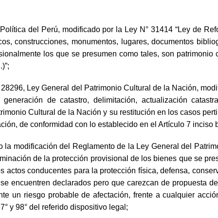
 Política del Perú, modificado por la Ley N° 31414 “Ley de Ref
os, construcciones, monumentos, lugares, documentos bibliográ
visionalmente los que se presumen como tales, son patrimonio 
)”;
 N° 28296, Ley General del Patrimonio Cultural de la Nación, mod
generación de catastro, delimitación, actualización catastral,
trimonio Cultural de la Nación y su restitución en los casos pert
Nación, de conformidad con lo establecido en el Artículo 7 inciso
la modificación del Reglamento de la Ley General del Patrimo
erminación de la protección provisional de los bienes que se pre
os actos conducentes para la protección física, defensa, conser
e se encuentren declarados pero que carezcan de propuesta de
ante un riesgo probable de afectación, frente a cualquier acci
° y 98° del referido dispositivo legal;