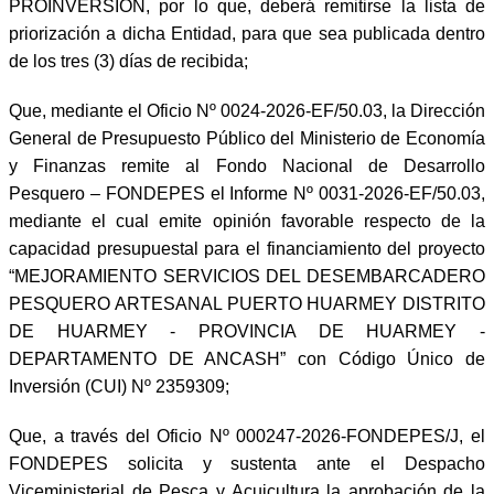
PROINVERSIÓN, por lo que, deberá remitirse la lista de
priorización a dicha Entidad, para que sea publicada dentro
de los tres (3) días de recibida;
Que, mediante el Oficio Nº 0024-2026-EF/50.03, la Dirección
General de Presupuesto Público del Ministerio de Economía
y Finanzas remite al Fondo Nacional de Desarrollo
Pesquero – FONDEPES el Informe Nº 0031-2026-EF/50.03,
mediante el cual emite opinión favorable respecto de la
capacidad presupuestal para el financiamiento del proyecto
“MEJORAMIENTO SERVICIOS DEL DESEMBARCADERO
PESQUERO ARTESANAL PUERTO HUARMEY DISTRITO
DE HUARMEY - PROVINCIA DE HUARMEY -
DEPARTAMENTO DE ANCASH” con Código Único de
Inversión (CUI) Nº 2359309;
Que, a través del Oficio Nº 000247-2026-FONDEPES/J, el
FONDEPES solicita y sustenta ante el Despacho
Viceministerial de Pesca y Acuicultura la aprobación de la