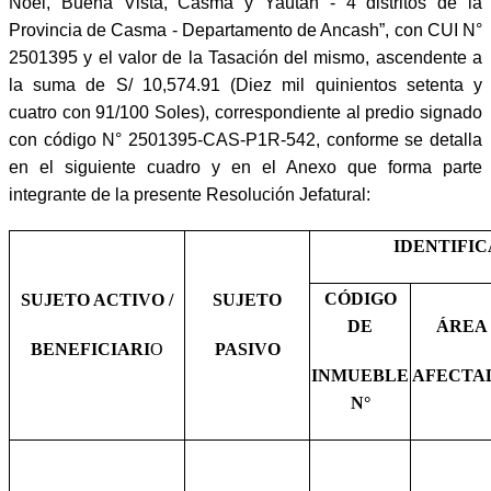
Noel, Buena Vista, Casma y Yaután - 4 distritos de la
Provincia de Casma - Departamento de Ancash”, con CUI N°
2501395 y el valor de la Tasación del mismo, ascendente a
la suma de S/ 10,574.91 (Diez mil quinientos setenta y
cuatro con 91/100 Soles), correspondiente al predio signado
con código N° 2501395-CAS-P1R-542, conforme se detalla
en el siguiente cuadro y en el Anexo que forma parte
integrante de la presente Resolución Jefatural:
IDENTIFI
CÓDIGO
SUJETO ACTIVO /
SUJETO
DE
ÁREA
BENEFICIARI
O
PASIVO
INMUEBLE
AFECTA
N°