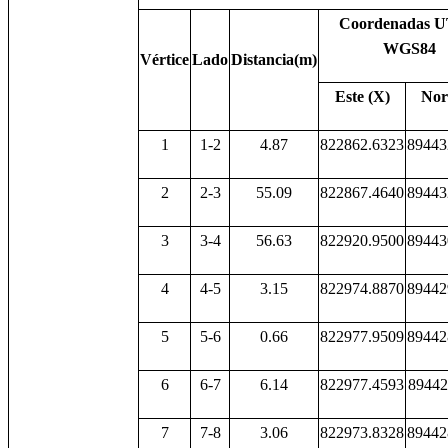
Coordenadas U
WGS84
Vértice
Lado
Distancia(m)
Este (X)
Nor
1
1-2
4.87
822862.6323
89443
2
2-3
55.09
822867.4640
89443
3
3-4
56.63
822920.9500
89443
4
4-5
3.15
822974.8870
89442
5
5-6
0.66
822977.9509
89442
6
6-7
6.14
822977.4593
89442
7
7-8
3.06
822973.8328
89442