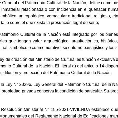
Ley General del Patrimonio Cultural de la Nación, define como bie
l o inmaterial relacionada o con incidencia en el quehacer huma
 simbólico, antropológico, vernacular o tradicional, religioso, etno
l o sobre el que exista la presunción legal de serlo;
l Patrimonio Cultural de la Nación está integrado por los bien
 que tengan valor arqueológico, arquitectónico, histórico, rel
dustrial, simbólico o conmemorativo, su entorno paisajístico y los
Ley de creación del Ministerio de Cultura, es función exclusiva 
monio Cultural de la Nación. El literal a) del artículo 14 disp
, difusión y protección del Patrimonio Cultural de la Nación;
e la Ley N° 28296, Ley General del Patrimonio Cultural de la Na
propiedad privada conserva la condición de particular. Su propi
esolución Ministerial N° 185-2021-VIVIENDA establece que los 
Monumentales del Reglamento Nacional de Edificaciones mantie