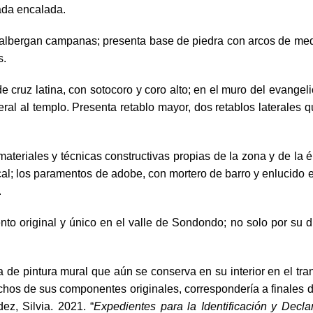
ada encalada.
 albergan campanas; presenta base de piedra con arcos de med
s.
de cruz latina, con sotocoro y coro alto; en el muro del evangeli
eral al templo. Presenta retablo mayor, dos retablos laterales
ateriales y técnicas constructivas propias de la zona y de la é
al; los paramentos de adobe, con mortero de barro y enlucido en 
.
to original y único en el valle de Sondondo; no solo por su dis
a de pintura mural que aún se conserva en su interior en el tran
s de sus componentes originales, correspondería a finales del s
z, Silvia. 2021. “
Expedientes para la Identificación y Decla