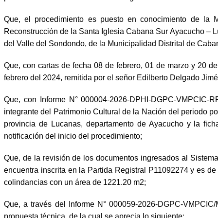
Que, el procedimiento es puesto en conocimiento de la M
Reconstrucción de la Santa Iglesia Cabana Sur Ayacucho – Luc
del Valle del Sondondo, de la Municipalidad Distrital de Cab
Que, con cartas de fecha 08 de febrero, 01 de marzo y 20 de
febrero del 2024, remitida por el señor Edilberto Delgado Jim
Que, con Informe N° 000004-2026-DPHI-DGPC-VMPCIC-RFO/
integrante del Patrimonio Cultural de la Nación del periodo po
provincia de Lucanas, departamento de Ayacucho y la fich
notificación del inicio del procedimiento;
Que, de la revisión de los documentos ingresados al Sistema
encuentra inscrita en la Partida Registral P11092274 y es d
colindancias con un área de 1221.20 m2;
Que, a través del Informe N° 000059-2026-DGPC-VMPCIC/MC l
propuesta técnica, de la cual se aprecia lo siguiente: