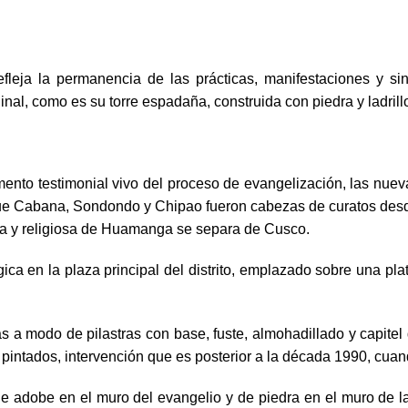
refleja la permanencia de las prácticas, manifestaciones y si
l, como es su torre espadaña, construida con piedra y ladrillo 
mento testimonial vivo del proceso de evangelización, las nueva
que Cabana, Sondondo y Chipao fueron cabezas de curatos desde
ica y religiosa de Huamanga se separa de Cusco.
ica en la plaza principal del distrito, emplazado sobre una pl
 a modo de pilastras con base, fuste, almohadillado y capitel 
 pintados, intervención que es posterior a la década 1990, cua
de adobe en el muro del evangelio y de piedra en el muro de la