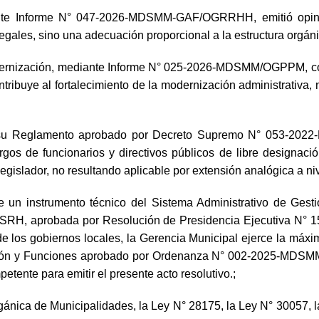
te Informe N° 047-2026-MDSMM-GAF/OGRRHH, emitió opinión 
gales, sino una adecuación proporcional a la estructura orgáni
dernización, mediante Informe N° 025-2026-MDSMM/OGPPM, conc
ntribuye al fortalecimiento de la modernización administrativa, 
y su Reglamento aprobado por Decreto Supremo N° 053-202
rgos de funcionarios y directivos públicos de libre designac
egislador, no resultando aplicable por extensión analógica a ni
e un instrumento técnico del Sistema Administrativo de Gest
DSRH, aprobada por Resolución de Presidencia Ejecutiva N° 
 de los gobiernos locales, la Gerencia Municipal ejerce la máx
ón y Funciones aprobado por Ordenanza N° 002-2025-MDSMM, e
petente para emitir el presente acto resolutivo.;
ánica de Municipalidades, la Ley N° 28175, la Ley N° 30057, la