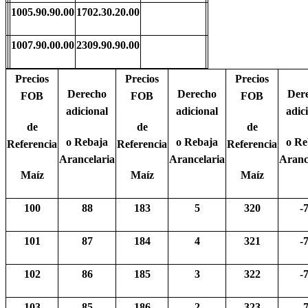
1005.90.90.00
1702.30.20.00
1007.90.00.00
2309.90.90.00
Precios
Precios
Precios
Derecho
Derecho
Der
FOB
FOB
FOB
adicional
adicional
adic
de
de
de
o Rebaja
o Rebaja
o Re
Referencia
Referencia
Referencia
Arancelaria
Arancelaria
Aranc
Maíz
Maíz
Maíz
100
88
183
5
320
-
101
87
184
4
321
-
102
86
185
3
322
-
103
85
186
2
323
-