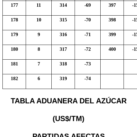
177
11
314
-69
397
-1
178
10
315
-70
398
-1
179
9
316
-71
399
-1
180
8
317
-72
400
-1
181
7
318
-73
182
6
319
-74
TABLA ADUANERA DEL AZÚCAR
(US$/TM)
PARTIDAS AFECTAS