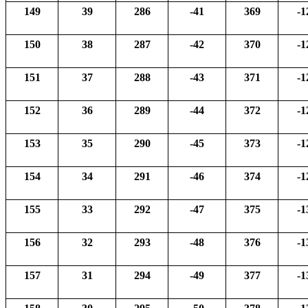
149
39
286
-41
369
-1
150
38
287
-42
370
-1
151
37
288
-43
371
-1
152
36
289
-44
372
-1
153
35
290
-45
373
-1
154
34
291
-46
374
-1
155
33
292
-47
375
-1
156
32
293
-48
376
-1
157
31
294
-49
377
-1