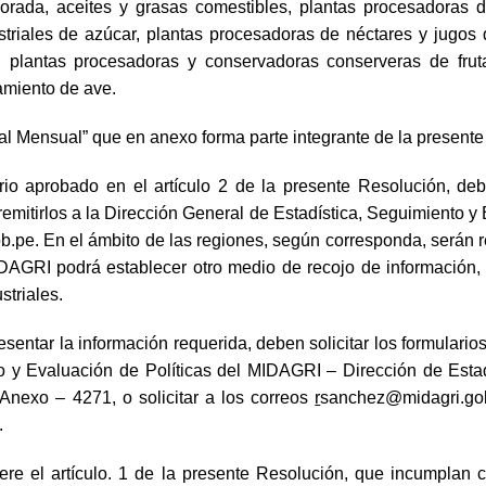
orada, aceites y grasas comestibles, plantas procesadoras de
striales de azúcar, plantas procesadoras de néctares y jugos 
, plantas procesadoras y conservadoras conserveras de fruta
amiento de ave.
ial Mensual” que en anexo forma parte integrante de la present
io aprobado en el artículo 2 de la presente Resolución, deb
remitirlos a la Dirección General de Estadística, Seguimiento y
b.pe
.
En el ámbito de las regiones, según corresponda, serán re
DAGRI podrá establecer otro medio de recojo de información, 
striales.
esentar la información requerida, deben solicitar los formulari
to y Evaluación de Políticas del MIDAGRI – Dirección de Estad
 Anexo – 4271, o solicitar a los correos
r
sanchez@midagri.go
.
ere el artículo. 1 de la presente Resolución, que incumplan c