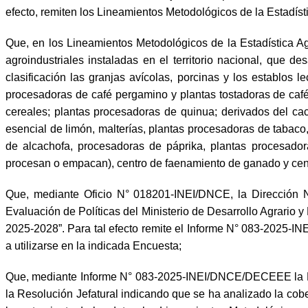
efecto, remiten los Lineamientos Metodológicos de la Estadísti
Que, en los Lineamientos Metodológicos de la Estadística Ag
agroindustriales instaladas en el territorio nacional, que 
clasificación las granjas avícolas, porcinas y los establos
le
procesadoras de café pergamino y plantas tostadoras de caf
cereales; plantas procesadoras de quinua; derivados del cac
esencial de limón, malterías, plantas procesadoras de tabaco
de alcachofa, procesadoras de páprika, plantas procesador
procesan o empacan), centro de faenamiento de ganado y cen
Que, mediante Oficio N° 018201-INEI/DNCE, la Dirección N
Evaluación de Políticas del Ministerio de Desarrollo Agrario y
2025-2028”. Para tal efecto remite el Informe N° 083-2025-
a utilizarse en la indicada Encuesta;
Que, mediante Informe N° 083-2025-INEI/DNCE/DECEEE la Dir
la Resolución Jefatural indicando que se ha analizado la cobe