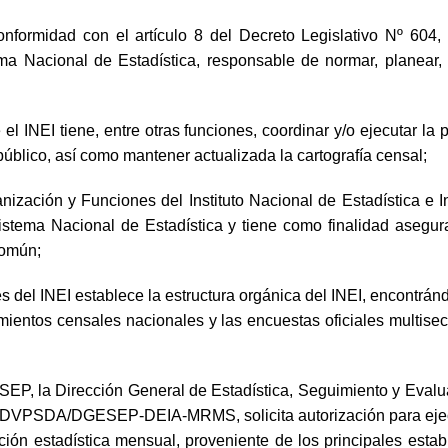
conformidad con el artículo 8 del Decreto Legislativo Nº 604
ema Nacional de Estadística, responsable de normar, planear, di
el INEI tiene, entre otras funciones, coordinar y/o ejecutar la 
público, así como mantener actualizada la cartografía censal;
ganización y Funciones del Instituto Nacional de Estadística
Sistema Nacional de Estadística y tiene como finalidad asegura
común;
s del INEI establece la estructura orgánica del INEI, encontrán
ientos censales nacionales y las encuestas oficiales multisecto
a Dirección General de Estadística, Seguimiento y Evaluació
VPSDA/DGESEP-DEIA-MRMS, solicita autorización para ejecuta
ión estadística mensual, proveniente de los principales establ