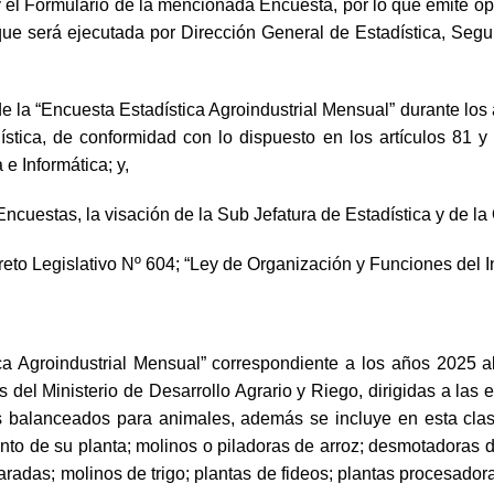
 el Formulario de la mencionada Encuesta, por lo que emite opin
ue será ejecutada por Dirección General de Estadística, Segui
de la “Encuesta Estadística Agroindustrial Mensual” durante los
tadística, de conformidad con lo dispuesto en los artículos
e Informática; y,
cuestas, la visación de la Sub Jefatura de Estadística y de la 
reto Legislativo Nº 604; “Ley de Organización y Funciones del In
ica Agroindustrial Mensual” correspondiente a los años 2025 a
 del Ministerio de Desarrollo Agrario y Riego, dirigidas a las 
s balanceados para animales, además se incluye en esta clasi
ento de su planta; molinos o piladoras de arroz; desmotadoras 
radas; molinos de trigo; plantas de fideos; plantas procesado