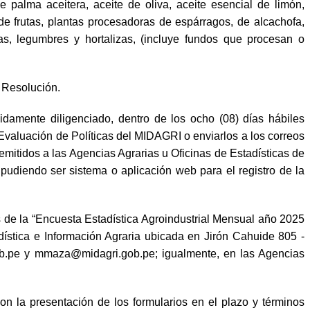
 palma aceitera, aceite de oliva, aceite esencial de limón,
de frutas, plantas procesadoras de espárragos, de alcachofa,
s, legumbres y hortalizas, (incluye fundos que procesan o
e Resolución.
idamente diligenciado, dentro de los ocho (08) días hábiles
 Evaluación de Políticas del MIDAGRI o enviarlos a los correos
mitidos a las Agencias Agrarias u Oficinas de Estadísticas de
pudiendo ser sistema o aplicación web para el registro de la
os de la “Encuesta Estadística Agroindustrial Mensual año 2025
ística e Información Agraria ubicada en Jirón Cahuide 805 -
b.pe
y
mmaza@midagri.gob.pe
; igualmente, en las Agencias
on la presentación de los formularios en el plazo y términos