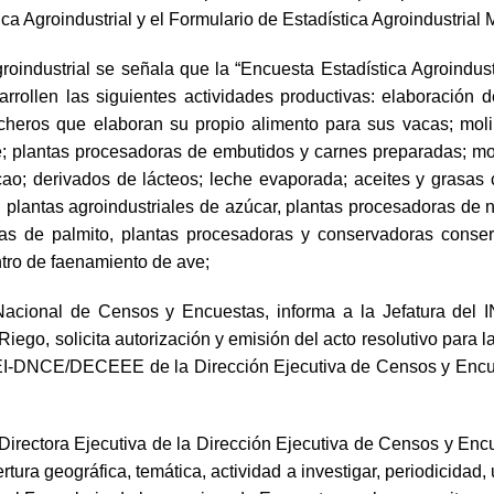
ca Agroindustrial y el Formulario de Estadística Agroindustrial
roindustrial se señala que la “Encuesta Estadística Agroindust
desarrollen las siguientes actividades productivas: elaboració
cheros que elaboran su propio alimento para sus vacas; moli
é; plantas procesadoras de embutidos y carnes preparadas; mol
ao; derivados de lácteos; leche evaporada; aceites y grasas 
, plantas agroindustriales de azúcar, plantas procesadoras de n
as de palmito, plantas procesadoras y conservadoras conserv
tro de faenamiento de ave;
acional de Censos y Encuestas, informa a la Jefatura del IN
 Riego, solicita autorización y emisión del acto resolutivo para 
INEI-DNCE/DECEEE de la Dirección Ejecutiva de Censos y Encu
ectora Ejecutiva de la Dirección Ejecutiva de Censos y Encue
rtura geográfica, temática, actividad a investigar, periodicida