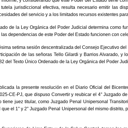
informe, y considerando que este Poder del Estado tiene como
a tutela jurisdiccional efectiva, resulta necesario emitir las
cesidades del servicio y a los limitados recursos existentes par
enado de la Ley Orgánica del Poder Judicial determina como fun
as dependencias de este Poder del Estado funcionen con celer
sima setima sesión descentralizada del Consejo Ejecutivo del Po
rticipación de las señoras Tello Gilardi y Barrios Alvarado, 
o 82 del Texto Único Ordenado de la Ley Orgánica del Poder Jud
ublicada la presente resolución en el Diario Oficial del Bicent
025-CE-PJ, que dispuso Convertir y reubicar el 4° Juzgado de In
 tiene juez titular, como Juzgado Penal Unipersonal Transitorio
 que el 1° y 2° Juzgado Penal Unipersonal del mismo distrito, pr