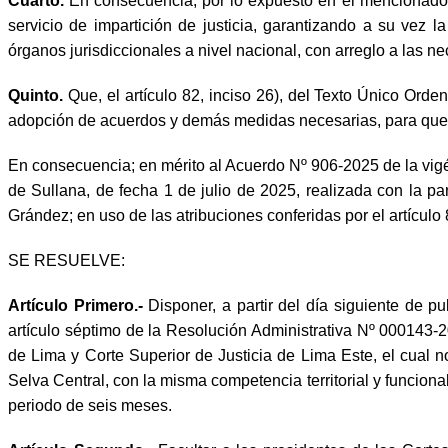
Cuarto.
En consecuencia, por lo expuesto en el mencionado 
servicio de impartición de justicia, garantizando a su vez l
órganos jurisdiccionales a nivel nacional, con arreglo a las ne
Quinto.
Que, el artículo 82, inciso 26), del Texto Único Ord
adopción de acuerdos y demás medidas necesarias, para que l
En consecuencia; en mérito al Acuerdo Nº 906-2025 de la vigé
de Sullana, de fecha 1 de julio de 2025, realizada con la pa
Grández; en uso de las atribuciones conferidas por el artícul
SE RESUELVE:
Artículo Primero.-
Disponer, a partir del día siguiente de p
artículo séptimo de la Resolución Administrativa Nº 000143-2
de Lima y Corte Superior de Justicia de Lima Este, el cual no
Selva Central, con la misma competencia territorial y funcional
periodo de seis meses.