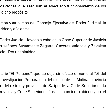
 política institucional adoptar medidas en aras de un óptimo
 disposiciones que aseguran el adecuado funcionamiento de los
a dicho propósito.
ción y atribución del Consejo Ejecutivo del Poder Judicial, la
idad y eficiencia.
der Judicial, llevada a cabo en la Corte Superior de Justicia
y los señores Bustamante Zegarra, Cáceres Valencia y Zavaleta
icial. Por unanimidad,
enario “El Peruano”, que se deje sin efecto el numeral 7.6 del
vestigación Preparatoria del distrito de La Molina, provincia
 del distrito y provincia de Satipo de la Corte Superior de la
ovincia y Corte Superior de Justicia, con turno abierto y por el