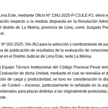
de Lima Este, mediante Oficio Nº 1341-2025-P-CSJLE-PJ, elev
ción respecto a la medida dispuesta en la Resolución Admin
l distrito de La Molina, provincia de Lima, como Juzgado Penal
al.
o Nº 002-2025- SN-JNJ para la selección y nombramiento de jue
pa de publicación de resultados de la evaluación de conocimie
l en el Distrito Judicial de Lima Este, sede La Molina.
del Equipo Técnico Institucional del Código Procesal Penal 
valuación de dicha Unidad, mediante el cual se reevalúa el 
uación de carga y productividad, se tuvo en consideración lo 
e Control – Ascenso, particularmente lo señalado en la exposi
iderados para plazas distintas a las originalmente postuladas,
nte.