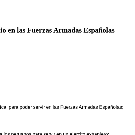
cio en las Fuerzas Armadas Españolas
lica, para poder servir en las Fuerzas Armadas Españolas;
a los peruanos para servir en un ejército extranjero;