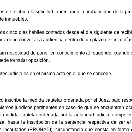
 de recibida la solicitud, apreciando la probabilidad de la pre
 de inmuebles.
os cinco días hábiles contados desde el día siguiente de recibid
l juez debe convocar a audiencia dentro de un plazo de cinco dí
in necesidad de poner en conocimiento al requerido, cuando se 
uede formular oposición.
rtes judiciales en el mismo acto en el que se concede.
ico inscribe la medida cautelar ordenada por el Juez, bajo resp
nismos jurídicos pertinentes en caso de que se encuentren ocu
la medida cautelar ordenada por la autoridad judicial competente
a, hasta la inscripción de la sentencia respectiva de ser el
es Incautados (PRONABI); circunstancia que consta en forma e