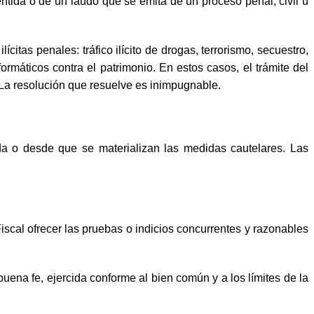
ntida o de un laudo que se emita de un proceso penal, civil u
citas penales: tráfico ilícito de drogas, terrorismo, secuestro,
formáticos contra el patrimonio. En estos casos, el trámite del
. La resolución que resuelve es inimpugnable.
nda o desde que se materializan las medidas cautelares. Las
iscal ofrecer las pruebas o indicios concurrentes y razonables
uena fe, ejercida conforme al bien común y a los límites de la