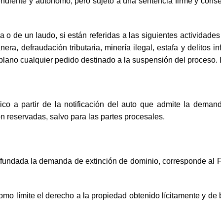
ndiente y autónomo, pero sujeto a una sentencia firme y conse
 de un laudo, si están referidas a las siguientes actividades ilí
ra, defraudación tributaria, minería ilegal, estafa y delitos in
de plano cualquier pedido destinado a la suspensión del proceso
lico a partir de la notificación del auto que admite la dema
n reservadas, salvo para las partes procesales.
r fundada la demanda de extinción de dominio, corresponde al F
omo límite el derecho a la propiedad obtenido lícitamente y de b