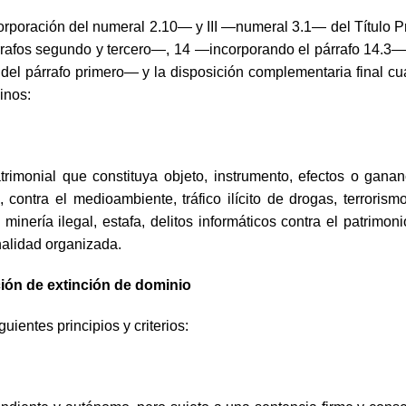
incorporación del numeral 2.10— y III —nume
ral 3.1— del Título 
árrafos segundo y tercero—, 14 —incorporando el párrafo 14.
el párrafo primero— y la disposición complementaria final cu
inos:
atrimonial que constituya objeto, instrumento, efectos o gana
a, contra el medioambiente, tráfico ilícito de drogas, terrorism
minería ilegal, estafa, delitos informáticos contra el patrimo
inalidad organizada.
ración de extinción de dominio
guientes principios y criterios: