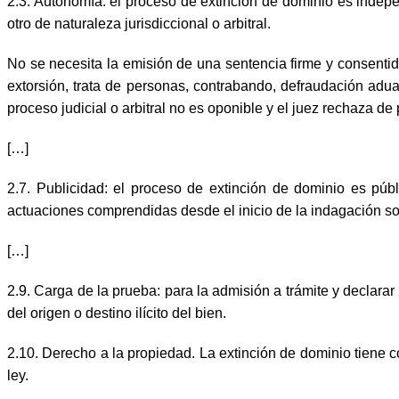
2.3. Autonomía: el proceso de extinción de dominio es indepe
otro de naturaleza jurisdiccional o arbitral.
No se necesita la emisión de una sentencia firme y consentida o
extorsión, trata de personas, contrabando, defraudación aduane
proceso judicial o arbitral no es oponible y el juez rechaza 
[…]
2.7. Publicidad: el proceso de extinción de dominio es púb
actuaciones comprendidas desde el inicio de la indagación so
[…]
2.9. Carga de la prueba: para la admisión a trámite y declara
del origen o destino ilícito del bien.
2.10. Derecho a la propiedad. La extinción de dominio tiene c
ley.