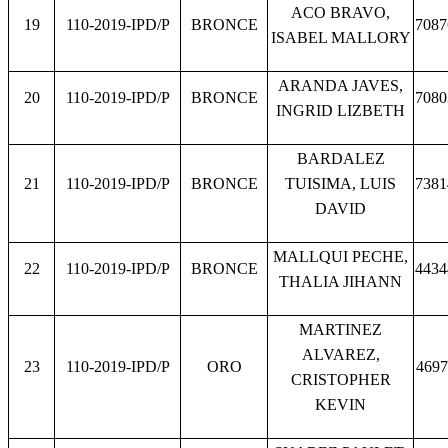
ACO BRAVO,
19
110-2019-IPD/P
BRONCE
7087
ISABEL MALLORY
ARANDA JAVES,
20
110-2019-IPD/P
BRONCE
7080
INGRID LIZBETH
BARDALEZ
21
110-2019-IPD/P
BRONCE
TUISIMA, LUIS
7381
DAVID
MALLQUI PECHE,
22
110-2019-IPD/P
BRONCE
4434
THALIA JIHANN
MARTINEZ
ALVAREZ,
23
110-2019-IPD/P
ORO
4697
CRISTOPHER
KEVIN