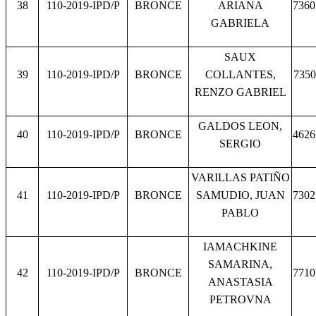
38
110-2019-IPD/P
BRONCE
ARIANA
7360
GABRIELA
SAUX
39
110-2019-IPD/P
BRONCE
COLLANTES,
7350
RENZO GABRIEL
GALDOS LEON,
40
110-2019-IPD/P
BRONCE
4626
SERGIO
VARILLAS PATIÑO
41
110-2019-IPD/P
BRONCE
SAMUDIO, JUAN
7302
PABLO
IAMACHKINE
SAMARINA,
42
110-2019-IPD/P
BRONCE
7710
ANASTASIA
PETROVNA