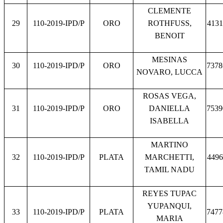
CLEMENTE
29
110-2019-IPD/P
ORO
ROTHFUSS,
4131
BENOIT
MESINAS
30
110-2019-IPD/P
ORO
7378
NOVARO, LUCCA
ROSAS VEGA,
31
110-2019-IPD/P
ORO
DANIELLA
7539
ISABELLA
MARTINO
32
110-2019-IPD/P
PLATA
MARCHETTI,
4496
TAMIL NADU
REYES TUPAC
YUPANQUI,
33
110-2019-IPD/P
PLATA
7477
MARIA