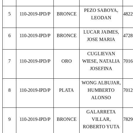
PEZO SABOYA,
5
110-2019-IPD/P
BRONCE
4822
LEODAN
LUCAR JAIMES,
6
110-2019-IPD/P
BRONCE
4728
JOSE MARIA
CUGLIEVAN
7
110-2019-IPD/P
ORO
WIESE, NATALIA
7016
JOSEFINA
WONG ALBUJAR,
8
110-2019-IPD/P
PLATA
HUMBERTO
7012
ALONSO
GALARRETA
9
110-2019-IPD/P
BRONCE
VILLAR,
7829
ROBERTO YUTA