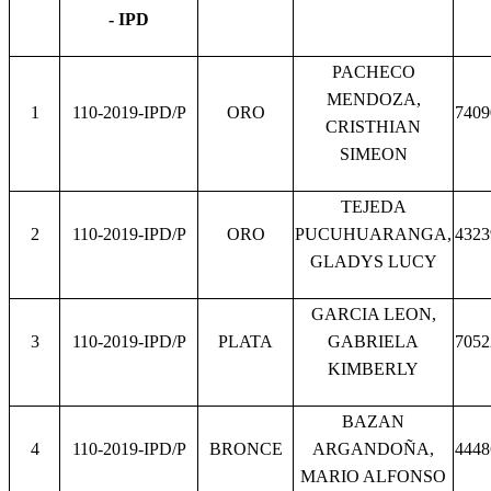
- IPD
PACHECO
MENDOZA,
1
110-2019-IPD/P
ORO
7409
CRISTHIAN
SIMEON
TEJEDA
2
110-2019-IPD/P
ORO
PUCUHUARANGA,
4323
GLADYS LUCY
GARCIA LEON,
3
110-2019-IPD/P
PLATA
GABRIELA
7052
KIMBERLY
BAZAN
4
110-2019-IPD/P
BRONCE
ARGANDOÑA,
4448
MARIO ALFONSO