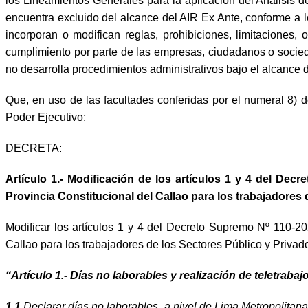
los Lineamientos Generales para la aplicación del Análisis
encuentra excluido del alcance del AIR Ex Ante, conforme a l
incorporan o modifican reglas, prohibiciones, limitaciones,
cumplimiento por parte de las empresas, ciudadanos o socied
no desarrolla procedimientos administrativos bajo el alcance de
Que, en uso de las facultades conferidas por el numeral 8) de
Poder Ejecutivo;
DECRETA:
Artículo 1.- Modificación de los artículos 1 y 4 del De
Provincia Constitucional del Callao para los trabajadores
Modificar los artículos 1 y 4 del Decreto Supremo Nº 110-2
Callao para los trabajadores de los Sectores Público y Priva
“Artículo 1.- Días no laborables y realización de teletrabaj
1.1
Declarar días no laborables, a nivel de Lima Metropolitan