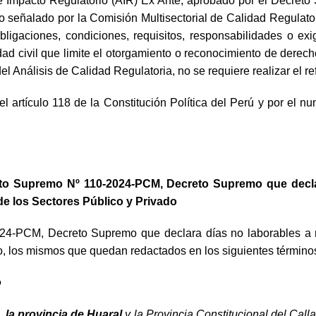
 de Impacto Regulatorio (AIR) Ex Ante, aprobado por el Decr
o señalado por la Comisión Multisectorial de Calidad Regulato
 obligaciones, condiciones, requisitos, responsabilidades o 
ad civil que limite el otorgamiento o reconocimiento de dere
l Análisis de Calidad Regulatoria, no se requiere realizar el re
l artículo 118 de la Constitución Política del Perú y por el n
creto Supremo Nº 110-2024-PCM, Decreto Supremo que decla
 de los Sectores Público y Privado
024-PCM, Decreto Supremo que declara días no laborables a ni
do, los mismos que quedan redactados en los siguientes término
o
a,
la provincia de Huaral
y la Provincia Constitucional del Calla