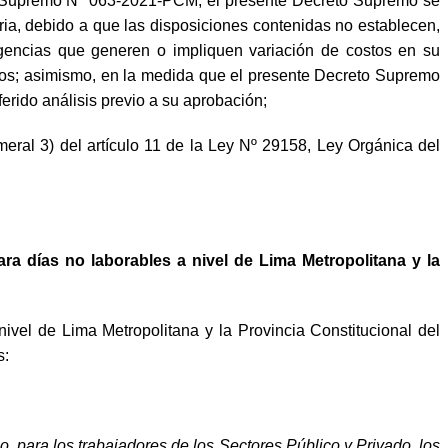
eto Supremo Nº 063-2021-PCM, el presente Decreto Supremo se
ria, debido a que las disposiciones contenidas no establecen,
exigencias que generen o impliquen variación de costos en su
chos; asimismo, en la medida que el presente Decreto Supremo
ferido análisis previo a su aprobación;
umeral 3) del artículo 11 de la Ley Nº 29158, Ley Orgánica del
ra días no laborables a nivel de Lima Metropolitana y la
vel de Lima Metropolitana y la Provincia Constitucional del
s:
o, para los trabajadores de los Sectores Público y Privado, los