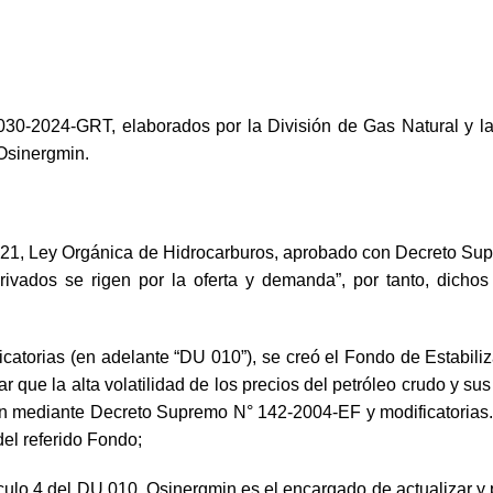
30-2024-GRT, elaborados por la División de Gas Natural y la
 Osinergmin.
6221, Ley Orgánica de Hidrocarburos, aprobado con Decreto Sup
rivados se rigen por la oferta y demanda”, por tanto, dichos
atorias (en adelante “DU 010”), se creó el Fondo de Estabili
tar que la alta volatilidad de los precios del petróleo crudo y 
on mediante Decreto Supremo N° 142-2004-EF y modificatorias
el referido Fondo;
culo 4 del DU 010, Osinergmin es el encargado de actualizar y p