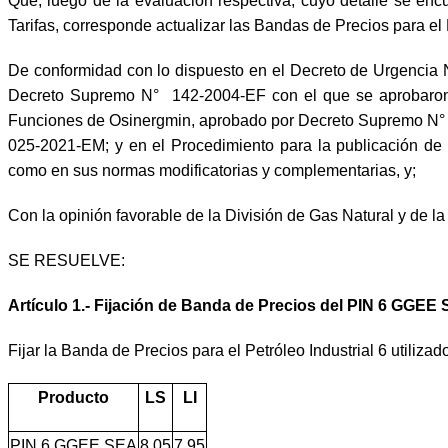
Que, luego de la evaluación respectiva, cuyo detalle se en
Tarifas, corresponde actualizar las Bandas de Precios para e
De conformidad con lo dispuesto en el Decreto de Urgencia N
Decreto Supremo N° 142-2004-EF con el que se aprobaron 
Funciones de Osinergmin, aprobado por Decreto Supremo N°
025-2021-EM; y en el Procedimiento para la publicación d
como en sus normas modificatorias y complementarias, y;
Con la opinión favorable de la División de Gas Natural y de l
SE RESUELVE:
Artículo 1.- Fijación de Banda de Precios del PIN 6 GGEE
Fijar la Banda de Precios para el Petróleo Industrial 6 utiliz
Producto
LS
LI
PIN 6 GGEE SEA
8,05
7,95