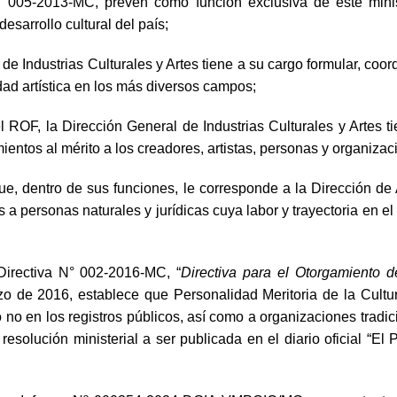
° 005-2013-MC, prevén como función exclusiva de este minist
esarrollo cultural del país;
 de Industrias Culturales y Artes
tiene a su cargo formular, coord
vidad artística en los más diversos campos;
l ROF, la Dirección General de Industrias Culturales y Artes t
ntos al mérito a los creadores, artistas, personas y organizacio
ue, dentro de sus funciones, le corresponde a la Dirección de A
 a personas naturales y jurídicas cuya labor y trayectoria en el 
 Directiva N° 002-2016-MC, “
Directiva para el Otorgamiento d
 de 2016, establece que Personalidad Meritoria de la Cultura
o no en los registros públicos, así como a organizaciones tradic
esolución ministerial a ser publicada en el diario oficial “El 