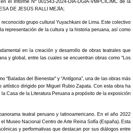
to en el Informe Nº 001543-2024-DIA-DGIA-VMPCIC/MC de la
a TERESA DE JESÚS RALLI MEJÍA;
l reconocido grupo cultural Yuyachkani de Lima. Este colectivo
a representación de la cultura y la historia peruana, así como
amental en la creación y desarrollo de obras teatrales que
ana y global, entre las cuales se encuentran obras como “Los
o “Baladas del Bienestar” y “Antígona”, una de las obras más
artístico dirigido por Miguel Rubio Zapata. Con esta obra ha
 la Casa de la Literatura Peruana a propósito de la exposición
l panorama teatral peruano y latinoamericano. En el año 2022
 el Museo Nacional Centro de Arte Reina Sofía (España). Esta
scénicas y performativas que destacan por sus diálogos entre