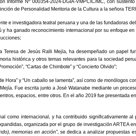
tes con Informe Nº 000354-2024-DGIA-VMPCIC/MC, con susten
distinción de Personalidad Meritoria de la Cultura a la señor
ente e investigadora teatral peruana y una de las fundadoras de
ú y ha ganado reconocimiento internacional por su enfoque en l
ducciones;
a Teresa de Jesús Ralli Mejía, ha desempeñado un papel fund
oria histórica y otros temas relevantes para la sociedad peru
 Promoción”, “Cartas de Chimbote” y “Concierto Olvido”;
e Hora” y “Un caballo se lamenta”, así como de monólogos com
 Mejía. Fue escrita junto a José Watanabe mediante un proceso 
entros, espacios, entre otros. En el año 2019 fue presentada en
onal como internacional, y ha contribuido significativamente a
 Expandidas, organizada por el grupo de investigación ARTEA en
ndo), memorias en acción”
, se dedica a analizar propuestas e