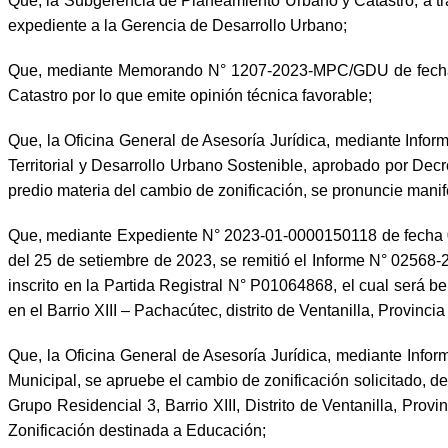
Que, la Subgerencia de Planeamiento Urbano y Catastro, a t
expediente a la Gerencia de Desarrollo Urbano;
Que, mediante Memorando N° 1207-2023-MPC/GDU de fecha 10
Catastro por lo que emite opinión técnica favorable;
Que, la Oficina General de Asesoría Jurídica, mediante Inf
Territorial y Desarrollo Urbano Sostenible, aprobado por Dec
predio materia del cambio de zonificación, se pronuncie manife
Que, mediante Expediente N° 2023-01-0000150118 de fecha 
del 25 de setiembre de 2023, se remitió el Informe N° 02568
inscrito en la Partida Registral N° P01064868, el cual será b
en el Barrio XIII – Pachacútec, distrito de Ventanilla, Provinci
Que, la Oficina General de Asesoría Jurídica, mediante Inf
Municipal, se apruebe el cambio de zonificación solicitado, d
Grupo Residencial 3, Barrio XIII, Distrito de Ventanilla, Prov
Zonificación destinada a Educación;