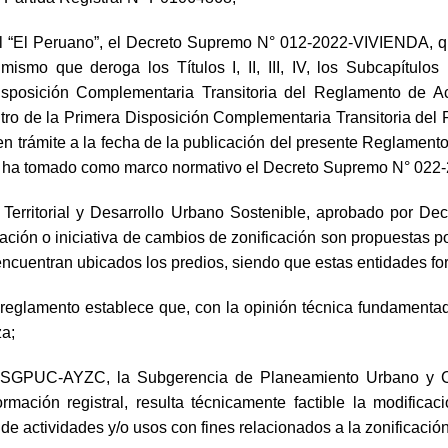
cial “El Peruano”, el Decreto Supremo N° 012-2022-VIVIENDA, q
smo que deroga los Títulos I, II, III, IV, los Subcapítulos I
sposición Complementaria Transitoria del Reglamento de Acon
o de la Primera Disposición Complementaria Transitoria de
en trámite a la fecha de la publicación del presente Reglament
 se ha tomado como marco normativo el Decreto Supremo N° 02
 Territorial y Desarrollo Urbano Sostenible, aprobado por D
ción o iniciativa de cambios de zonificación son propuestas por
e encuentran ubicados los predios, siendo que estas entidades fo
 reglamento establece que, con la opinión técnica fundamentad
za;
SGPUC-AYZC, la Subgerencia de Planeamiento Urbano y Cata
mación registral, resulta técnicamente factible la modifica
de actividades y/o usos con fines relacionados a la zonificació