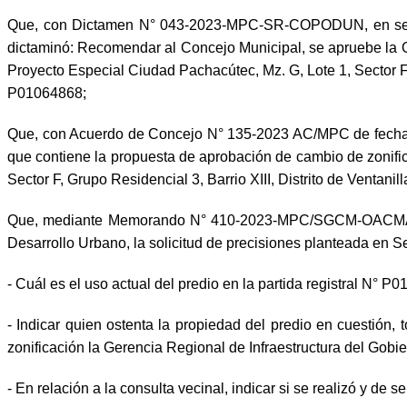
Que, con Dictamen N° 043-2023-MPC-SR-COPODUN, en sesión
dictaminó: Recomendar al Concejo Municipal, se apruebe la O
Proyecto Especial Ciudad Pachacútec, Mz. G, Lote 1, Sector F, G
P01064868;
Que, con Acuerdo de Concejo N° 135-2023 AC/MPC de fecha 0
que contiene la propuesta de aprobación de cambio de zonific
Sector F, Grupo Residencial 3, Barrio XIII, Distrito de Ventan
Que, mediante Memorando N° 410-2023-MPC/SGCM-OACMA de f
Desarrollo Urbano, la solicitud de precisiones planteada en 
- Cuál es el uso actual del predio en la partida registral N° P
- Indicar quien ostenta la propiedad del predio en cuestión,
zonificación la Gerencia Regional de Infraestructura del Gobi
- En relación a la consulta vecinal, indicar si se realizó y de s