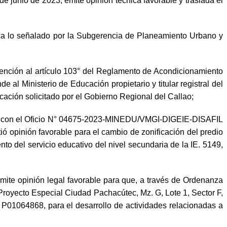
unio de 2023, emite opinión técnica favorable y traslada el
a lo señalado por la Subgerencia de Planeamiento Urbano y
ención al artículo 103° del Reglamento de Acondicionamiento
l Ministerio de Educación propietario y titular registral del
cación solicitado por el Gobierno Regional del Callao;
ue con el Oficio N° 04675-2023-MINEDU/VMGI-DIGEIE-DISAFIL
 opinión favorable para el cambio de zonificación del predio
to del servicio educativo del nivel secundaria de la IE. 5149,
ite opinión legal favorable para que, a través de Ordenanza
 Proyecto Especial Ciudad Pachacútec, Mz. G, Lote 1, Sector F,
 N° P01064868, para el desarrollo de actividades relacionadas a