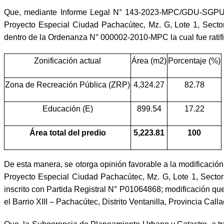
Que, mediante Informe Legal N° 143-2023-MPC/GDU-SGPUC-A
Proyecto Especial Ciudad Pachacútec, Mz. G, Lote 1, Sector 
dentro de la Ordenanza N° 000002-2010-MPC la cual fue rati
Zonificación actual
Área (m2)
Porcentaje (%)
Zona de Recreación Pública (ZRP)
4,324.27
82.78
Educación (E)
899.54
17.22
Área total del predio
5,223.81
100
De esta manera, se otorga opinión favorable a la modificación
Proyecto Especial Ciudad Pachacútec, Mz. G, Lote 1, Sector F
inscrito con Partida Registral N° P01064868; modificación que
el Barrio XIII – Pachacútec, Distrito Ventanilla, Provincia Call