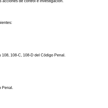
s acciones de control e investigación.
uientes:
ulos 108, 108-C, 108-D del Código Penal.
o Penal.