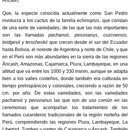
Ancash;
Que, la especie conocida actualmente como San Pedro
involucra a los cactus de la familia
echinopsis
, que constan
de una serie de variedades, de las que las más importantes
son las llamadas
pachanoii, peruvianus
,
cuzcoensis,
bridgesil y terscheckii
que crecen desde el sur del Ecuador
hasta Bolivia, el noreste de Argentina y norte de Chile, y que
en el Perú son más abundantes en la sierra de las regiones
Áncash, Amazonas, Cajamarca, Piura, Lambayeque, en una
altitud que va entre los 1000 y 330 msnm, aunque se adapta
bien a los valles costeños, donde también era cultivada en
tiempo prehispánicos y coloniales, creciendo a razón de 50
cm. por año. De estas variedades, son las variedades
pachanoii
y
peruvianus
las que son de uso común en las
ceremonias que acompañan los tratamientos de los
llamados curanderos tradicionales de la región norteña del
Perú, comprendiendo las regiones Piura, Lambayeque, La
Libertad, Tumbes y partes de Cajamarca y Áncash. También