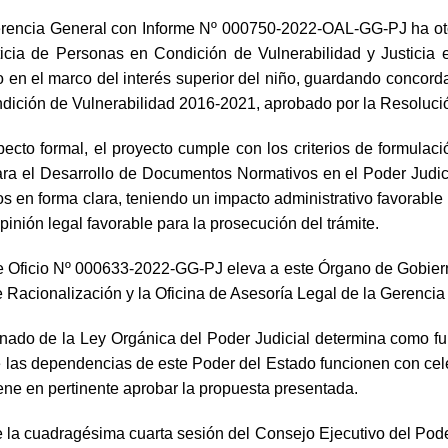
Gerencia General con Informe Nº 000750-2022-OAL-GG-PJ ha otor
icia de Personas en Condición de Vulnerabilidad y Justicia 
en el marco del interés superior del niño, guardando concordan
ndición de Vulnerabilidad 2016-2021, aprobado por la Resoluc
pecto formal, el proyecto cumple con los criterios de formul
a el Desarrollo de Documentos Normativos en el Poder Judici
s en forma clara, teniendo un impacto administrativo favorable 
pinión legal favorable para la prosecución del trámite.
e Oficio Nº 000633-2022-GG-PJ eleva a este Órgano de Gobiern
e Racionalización y la Oficina de Asesoría Legal de la Gerencia
denado de la Ley Orgánica del Poder Judicial determina como fun
as dependencias de este Poder del Estado funcionen con celerid
iene en pertinente aprobar la propuesta presentada.
la cuadragésima cuarta sesión del Consejo Ejecutivo del Poder