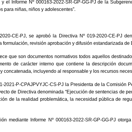
 y el Informe Nº 000163-2022-SR-GP-GG-PJ de la Subgerencia 
 para niñas, niños y adolescentes”.
-2020-CE-PJ, se aprobó la Directiva Nº 019-2020-CE-PJ de
la formulación, revisión aprobación y difusión estandarizada d
ablece que son documentos normativos todos aquellos destinados
strumento de carácter interno que contiene la descripción doc
 y concatenada, incluyendo al responsable y los recursos neces
081-2021-P-CPAJPVYJC-CS-PJ la Presidenta de la Comisión Pe
oyecto de Directiva denominada “Ejecución de sentencias de pen
ción de la realidad problemática, la necesidad pública de regul
ción mediante Informe Nº 000163-2022-SR-GP-GG-PJ otorga s