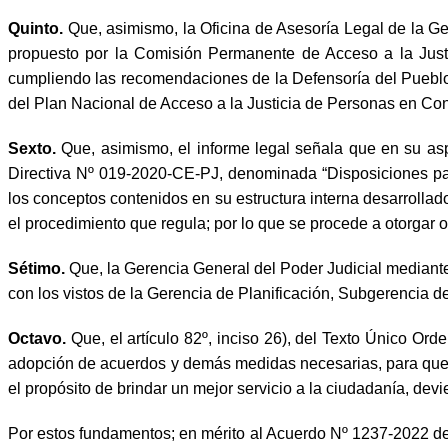
Quinto.
Que, asimismo, la Oficina de Asesoría Legal de la 
propuesto por la Comisión Permanente de Acceso a la Just
cumpliendo las recomendaciones de la Defensoría del Pueblo 
del Plan Nacional de Acceso a la Justicia de Personas en Co
Sexto.
Que, asimismo, el informe legal señala que en su as
Directiva Nº 019-2020-CE-PJ, denominada “Disposiciones par
los conceptos contenidos en su estructura interna desarrollado
el procedimiento que regula; por lo que se procede a otorgar o
Sétimo.
Que, la Gerencia General del Poder Judicial mediant
con los vistos de la Gerencia de Planificación, Subgerencia d
Octavo.
Que, el artículo 82º, inciso 26), del Texto Único Or
adopción de acuerdos y demás medidas necesarias, para que l
el propósito de brindar un mejor servicio a la ciudadanía, dev
Por estos fundamentos; en mérito al Acuerdo Nº 1237-2022 de 