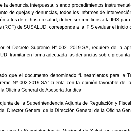
bre la denuncia interpuesta, siendo procedimientos instrumenta
ento de quejas y denuncias, todos los informes de intervenció
ión a los derechos en salud, deben ser remitidos a la IFIS par
 (ROF) de SUSALUD, corresponde a la IFIS evaluar el inicio o,
 el Decreto Supremo Nº 002- 2019-SA, requiere de la apro
UD, tramitar en forma adecuada las denuncias sobre presunta 
icado que el documento denominado “Lineamientos para la Tr
remo Nº 002-2019-SA” cuenta con la opinión favorable de la 
a Oficina General de Asesoría Jurídica;
Adjunta de la Superintendencia Adjunta de Regulación y Fiscal
l Director General de la Dirección General de la Oficina Gen
 que crea la Superintendencia Nacional de Salud, en concor