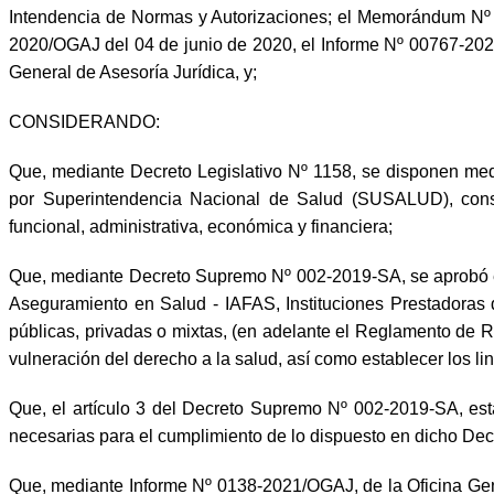
Intendencia de Normas y Autorizaciones; el Memorándum N
2020/OGAJ del 04 de junio de 2020, el Informe Nº 00767-20
General de Asesoría Jurídica, y;
CONSIDERANDO:
Que, mediante Decreto Legislativo Nº 1158, se disponen me
por Superintendencia Nacional de Salud (SUSALUD), consti
funcional, administrativa, económica y financiera;
Que, mediante Decreto Supremo Nº 002-2019-SA, se aprobó e
Aseguramiento en Salud - IAFAS, Instituciones Prestadoras
públicas, privadas o mixtas, (en adelante el Reglamento de 
vulneración del derecho a la salud, así como establecer los li
Que, el artículo 3 del Decreto Supremo Nº 002-2019-SA, est
necesarias para el cumplimiento de lo dispuesto en dicho De
Que, mediante Informe Nº 0138-2021/OGAJ, de la Oficina Gene